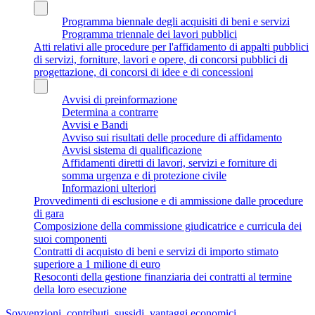
Programma biennale degli acquisiti di beni e servizi
Programma triennale dei lavori pubblici
Atti relativi alle procedure per l'affidamento di appalti pubblici
di servizi, forniture, lavori e opere, di concorsi pubblici di
progettazione, di concorsi di idee e di concessioni
Avvisi di preinformazione
Determina a contrarre
Avvisi e Bandi
Avviso sui risultati delle procedure di affidamento
Avvisi sistema di qualificazione
Affidamenti diretti di lavori, servizi e forniture di
somma urgenza e di protezione civile
Informazioni ulteriori
Provvedimenti di esclusione e di ammissione dalle procedure
di gara
Composizione della commissione giudicatrice e curricula dei
suoi componenti
Contratti di acquisto di beni e servizi di importo stimato
superiore a 1 milione di euro
Resoconti della gestione finanziaria dei contratti al termine
della loro esecuzione
Sovvenzioni, contributi, sussidi, vantaggi economici