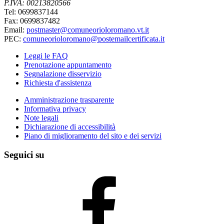
P.IVA: 00213820566
Tel: 0699837144
Fax: 0699837482
Email:
postmaster@comuneorioloromano.vt.it
PEC:
comuneorioloromano@postemailcertificata.it
Leggi le FAQ
Prenotazione appuntamento
Segnalazione disservizio
Richiesta d'assistenza
Amministrazione trasparente
Informativa privacy
Note legali
Dichiarazione di accessibilità
Piano di miglioramento del sito e dei servizi
Seguici su