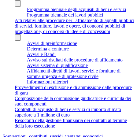
Programma biennale degli acquisiti di beni e servizi
Programma triennale dei lavori pubblici
Atti relativi alle procedure per l'affidamento di appalti pubblici
di servizi, forniture, lavori e opere, di concorsi pubblici di
progettazione, di concorsi di idee e di concessioni
Avvisi di preinformazione
Determina a contrarre
Avvisi e Bandi
Avviso sui risultati delle procedure di affidamento
Avvisi sistema di qualificazione
Affidamenti diretti di lavori, servizi e forniture di
somma urgenza e di protezione civile
Informazioni ulteriori
Provvedimenti di esclusione e di ammissione dalle procedure
di gara
Composizione della commissione giudicatrice e curricula dei
suoi componenti
Contratti di acquisto di beni e servizi di importo stimato
superiore a 1 milione di euro
Resoconti della gestione finanziaria dei contratti al termine
della loro esecuzione
Sovvenzioni, contributi, sussidi, vantaggi economici