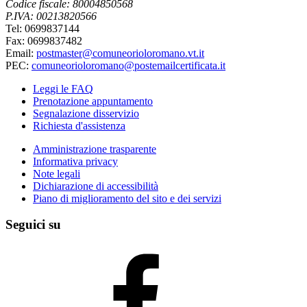
Codice fiscale: 80004850568
P.IVA: 00213820566
Tel: 0699837144
Fax: 0699837482
Email:
postmaster@comuneorioloromano.vt.it
PEC:
comuneorioloromano@postemailcertificata.it
Leggi le FAQ
Prenotazione appuntamento
Segnalazione disservizio
Richiesta d'assistenza
Amministrazione trasparente
Informativa privacy
Note legali
Dichiarazione di accessibilità
Piano di miglioramento del sito e dei servizi
Seguici su