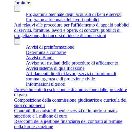
forniture
Programma biennale degli acquisiti di beni e servizi
Programma triennale dei lavori pubblici
Atti relativi alle procedure per l'affidamento di appalti pubblici
di servizi, forniture, lavori e opere, di concorsi pubblici di
progettazione, di concorsi di idee e di concessioni
Avvisi di preinformazione
Determina a contrarre
Avvisi e Bandi
Avviso sui risultati delle procedure di affidamento
Avvisi sistema di qualificazione
Affidamenti diretti di lavori, servizi e forniture di
somma urgenza e di protezione civile
Informazioni ulteriori
Provvedimenti di esclusione e di ammissione dalle procedure
di gara
Composizione della commissione giudicatrice e curricula dei
suoi componenti
Contratti di acquisto di beni e servizi di importo stimato
superiore a 1 milione di euro
Resoconti della gestione finanziaria dei contratti al termine
della loro esecuzione