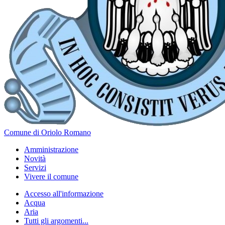
Comune di Oriolo Romano
Amministrazione
Novità
Servizi
Vivere il comune
Accesso all'informazione
Acqua
Aria
Tutti gli argomenti...