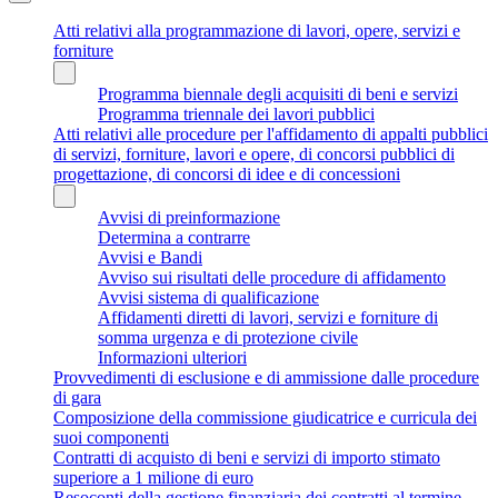
Atti relativi alla programmazione di lavori, opere, servizi e
forniture
Programma biennale degli acquisiti di beni e servizi
Programma triennale dei lavori pubblici
Atti relativi alle procedure per l'affidamento di appalti pubblici
di servizi, forniture, lavori e opere, di concorsi pubblici di
progettazione, di concorsi di idee e di concessioni
Avvisi di preinformazione
Determina a contrarre
Avvisi e Bandi
Avviso sui risultati delle procedure di affidamento
Avvisi sistema di qualificazione
Affidamenti diretti di lavori, servizi e forniture di
somma urgenza e di protezione civile
Informazioni ulteriori
Provvedimenti di esclusione e di ammissione dalle procedure
di gara
Composizione della commissione giudicatrice e curricula dei
suoi componenti
Contratti di acquisto di beni e servizi di importo stimato
superiore a 1 milione di euro
Resoconti della gestione finanziaria dei contratti al termine