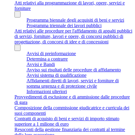
Atti relativi alla programmazione di lavori, opere, servizi e
forniture
Programma biennale degli acquisiti di beni e servizi
Programma triennale dei lavori pubblici
Atti relativi alle procedure per l'affidamento di appalti pubblici
di servizi, forniture, lavori e opere, di concorsi pubblici di
progettazione, di concorsi di idee e di concessioni
Avvisi di preinformazione
Determina a contrarre
Avvisi e Bandi
Avviso sui risultati delle procedure di affidamento
Avvisi sistema di qualificazione
Affidamenti diretti di lavori, servizi e forniture di
somma urgenza e di protezione civile
Informazioni ulteriori
Provvedimenti di esclusione e di ammissione dalle procedure
di gara
Composizione della commissione giudicatrice e curricula dei
suoi componenti
Contratti di acquisto di beni e servizi di importo stimato
superiore a 1 milione di euro
Resoconti della gestione finanziaria dei contratti al termine
della loro esecuzione