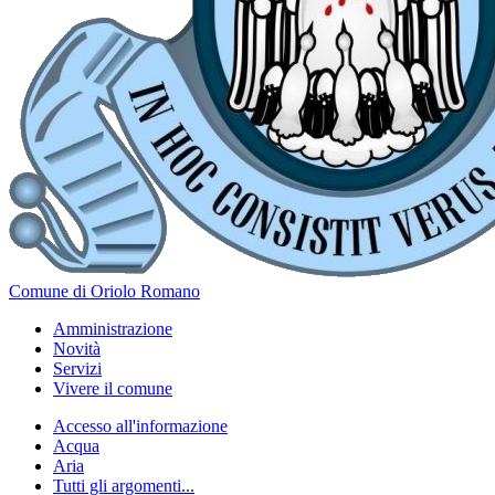
Comune di Oriolo Romano
Amministrazione
Novità
Servizi
Vivere il comune
Accesso all'informazione
Acqua
Aria
Tutti gli argomenti...