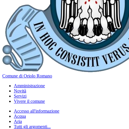
Comune di Oriolo Romano
Amministrazione
Novità
Servizi
Vivere il comune
Accesso all'informazione
Acqua
Aria
Tutti gli argomenti...