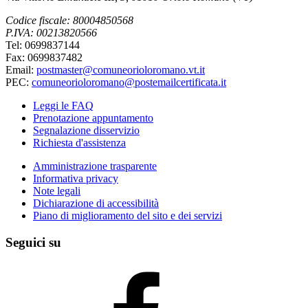
Codice fiscale: 80004850568
P.IVA: 00213820566
Tel: 0699837144
Fax: 0699837482
Email:
postmaster@comuneorioloromano.vt.it
PEC:
comuneorioloromano@postemailcertificata.it
Leggi le FAQ
Prenotazione appuntamento
Segnalazione disservizio
Richiesta d'assistenza
Amministrazione trasparente
Informativa privacy
Note legali
Dichiarazione di accessibilità
Piano di miglioramento del sito e dei servizi
Seguici su