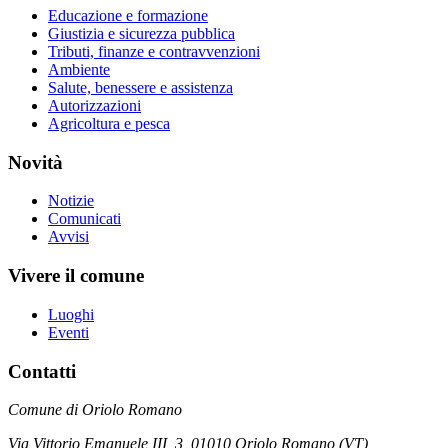
Educazione e formazione
Giustizia e sicurezza pubblica
Tributi, finanze e contravvenzioni
Ambiente
Salute, benessere e assistenza
Autorizzazioni
Agricoltura e pesca
Novità
Notizie
Comunicati
Avvisi
Vivere il comune
Luoghi
Eventi
Contatti
Comune di Oriolo Romano
Via Vittorio Emanuele III, 3, 01010 Oriolo Romano (VT)