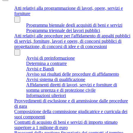
Atti relativi alla programmazione di lavori, opere, servizi e
forniture
Programma biennale degli acquisiti di beni e servizi
Programma triennale dei lavori pubblici
Atti relativi alle procedure per l'affidamento di appalti pubblici
di servizi, forniture, lavori e opere, di concorsi pubblici di
progettazione, di concorsi di idee e di concessioni
Avvisi di preinformazione
Determina a contrarre
Avvisi e Bandi
Avviso sui risultati delle procedure di affidamento
Avvisi sistema di qualificazione
Affidamenti diretti di lavori, servizi e forniture di
somma urgenza e di protezione civile
Informazioni ulteriori
Provvedimenti di esclusione e di ammissione dalle procedure
di gara
Composizione della commissione giudicatrice e curricula dei
suoi componenti
Contratti di acquisto di beni e servizi di importo stimato
superiore a 1 milione di euro
Resoconti della gestione finanziaria dei contratti al termine