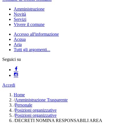
Amministrazione
Novità
Servizi
Vivere il comune
Accesso all'informazione
Acqua
Aria
Tutti gli argomenti...
Seguici su
Accedi
Home
/
Amministrazione Trasparente
/
Personale
/
Posizioni organizzative
/
Posizioni organizzative
/
DECRETI NOMINA RESPONSABILI AREA