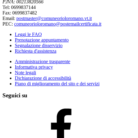
P.IVA: 00213820566
Tel: 0699837144
Fax: 0699837482
Email:
postmaster@comuneorioloromano.vt.it
PEC:
comuneorioloromano@postemailcertificata.it
Leggi le FAQ
Prenotazione appuntamento
Segnalazione disservizio
Richiesta d'assistenza
Amministrazione trasparente
Informativa privacy
Note legali
Dichiarazione di accessibilità
Piano di miglioramento del sito e dei servizi
Seguici su