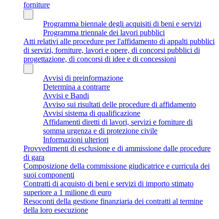
forniture
Programma biennale degli acquisiti di beni e servizi
Programma triennale dei lavori pubblici
Atti relativi alle procedure per l'affidamento di appalti pubblici
di servizi, forniture, lavori e opere, di concorsi pubblici di
progettazione, di concorsi di idee e di concessioni
Avvisi di preinformazione
Determina a contrarre
Avvisi e Bandi
Avviso sui risultati delle procedure di affidamento
Avvisi sistema di qualificazione
Affidamenti diretti di lavori, servizi e forniture di
somma urgenza e di protezione civile
Informazioni ulteriori
Provvedimenti di esclusione e di ammissione dalle procedure
di gara
Composizione della commissione giudicatrice e curricula dei
suoi componenti
Contratti di acquisto di beni e servizi di importo stimato
superiore a 1 milione di euro
Resoconti della gestione finanziaria dei contratti al termine
della loro esecuzione