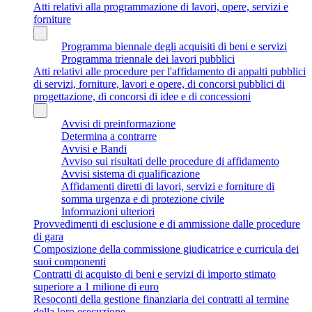
Atti relativi alla programmazione di lavori, opere, servizi e
forniture
Programma biennale degli acquisiti di beni e servizi
Programma triennale dei lavori pubblici
Atti relativi alle procedure per l'affidamento di appalti pubblici
di servizi, forniture, lavori e opere, di concorsi pubblici di
progettazione, di concorsi di idee e di concessioni
Avvisi di preinformazione
Determina a contrarre
Avvisi e Bandi
Avviso sui risultati delle procedure di affidamento
Avvisi sistema di qualificazione
Affidamenti diretti di lavori, servizi e forniture di
somma urgenza e di protezione civile
Informazioni ulteriori
Provvedimenti di esclusione e di ammissione dalle procedure
di gara
Composizione della commissione giudicatrice e curricula dei
suoi componenti
Contratti di acquisto di beni e servizi di importo stimato
superiore a 1 milione di euro
Resoconti della gestione finanziaria dei contratti al termine
della loro esecuzione