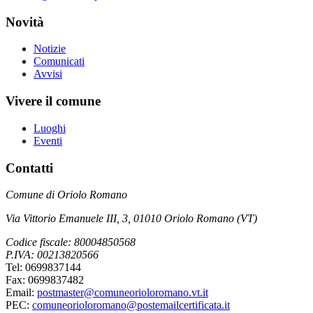
Novità
Notizie
Comunicati
Avvisi
Vivere il comune
Luoghi
Eventi
Contatti
Comune di Oriolo Romano
Via Vittorio Emanuele III, 3, 01010 Oriolo Romano (VT)
Codice fiscale: 80004850568
P.IVA: 00213820566
Tel: 0699837144
Fax: 0699837482
Email:
postmaster@comuneorioloromano.vt.it
PEC:
comuneorioloromano@postemailcertificata.it