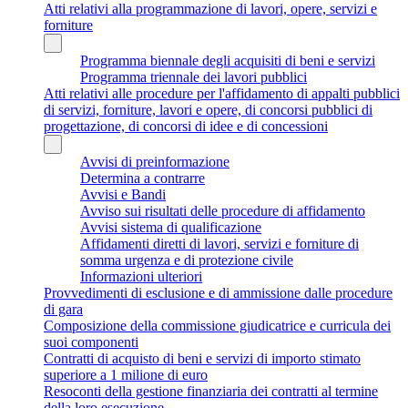
Atti relativi alla programmazione di lavori, opere, servizi e
forniture
Programma biennale degli acquisiti di beni e servizi
Programma triennale dei lavori pubblici
Atti relativi alle procedure per l'affidamento di appalti pubblici
di servizi, forniture, lavori e opere, di concorsi pubblici di
progettazione, di concorsi di idee e di concessioni
Avvisi di preinformazione
Determina a contrarre
Avvisi e Bandi
Avviso sui risultati delle procedure di affidamento
Avvisi sistema di qualificazione
Affidamenti diretti di lavori, servizi e forniture di
somma urgenza e di protezione civile
Informazioni ulteriori
Provvedimenti di esclusione e di ammissione dalle procedure
di gara
Composizione della commissione giudicatrice e curricula dei
suoi componenti
Contratti di acquisto di beni e servizi di importo stimato
superiore a 1 milione di euro
Resoconti della gestione finanziaria dei contratti al termine
della loro esecuzione