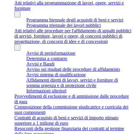
Atti relativi alla programmazione di lavori, opere, servizi e
forniture
Programma biennale degli acquisiti di beni e servizi
Programma triennale dei lavori pubblici
Atti relativi alle procedure per l'affidamento di appalti pubblici
di servizi, forniture, lavori e opere, di concorsi pubblici di
progettazione, di concorsi di idee e di concessioni
Avvisi di preinformazione
Determina a contrarre
Avvisi e Bandi
Avviso sui risultati delle procedure di affidamento
Avvisi sistema di qualificazione
Affidamenti diretti di lavori, servizi e forniture di
somma urgenza e di protezione civile
Informazioni ulteriori
Provvedimenti di esclusione e di ammissione dalle procedure
di gara
Composizione della commissione giudicatrice e curricula dei
suoi componenti
Contratti di acquisto di beni e servizi di importo stimato
superiore a 1 milione di euro
Resoconti della gestione finanziaria dei contratti al termine
della loro esecuzione