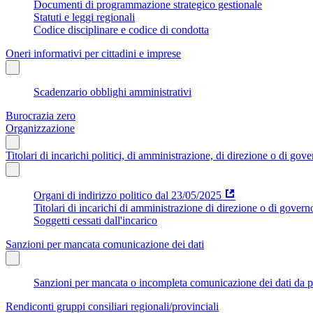
Documenti di programmazione strategico gestionale
Statuti e leggi regionali
Codice disciplinare e codice di condotta
Oneri informativi per cittadini e imprese
Scadenzario obblighi amministrativi
Burocrazia zero
Organizzazione
Titolari di incarichi politici, di amministrazione, di direzione o di gov
Organi di indirizzo politico dal 23/05/2025
Titolari di incarichi di amministrazione di direzione o di govern
Soggetti cessati dall'incarico
Sanzioni per mancata comunicazione dei dati
Sanzioni per mancata o incompleta comunicazione dei dati da parte
Rendiconti gruppi consiliari regionali/provinciali