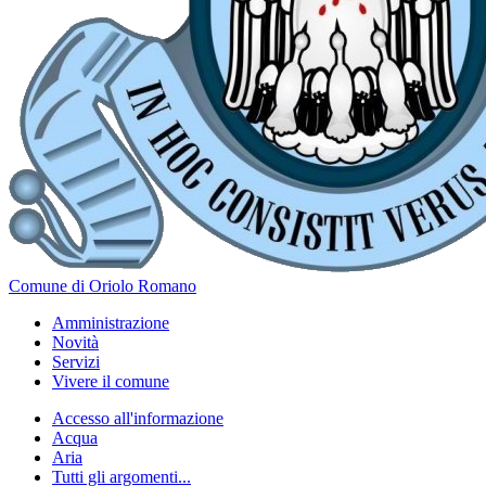
Comune di Oriolo Romano
Amministrazione
Novità
Servizi
Vivere il comune
Accesso all'informazione
Acqua
Aria
Tutti gli argomenti...