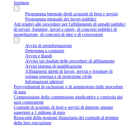
forniture
Programma biennale degli acquisiti di beni e servizi
Programma triennale dei lavori pubblici
Atti relativi alle procedure per l'affidamento di appalti pubblici
di servizi, forniture, lavori e opere, di concorsi pubblici di
progettazione, di concorsi di idee e di concessioni
Avvisi di preinformazione
Determina a contrarre
Avvisi e Bandi
Avviso sui risultati delle procedure di affidamento
Avvisi sistema di qualificazione
Affidamenti diretti di lavori, servizi e forniture di
somma urgenza e di protezione civile
Informazioni ulteriori
Provvedimenti di esclusione e di ammissione dalle procedure
di gara
Composizione della commissione giudicatrice e curricula dei
suoi componenti
Contratti di acquisto di beni e servizi di importo stimato
superiore a 1 milione di euro
Resoconti della gestione finanziaria dei contratti al termine
della loro esecuzione