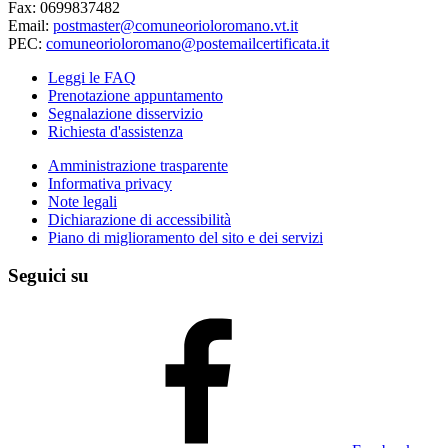
Fax: 0699837482
Email:
postmaster@comuneorioloromano.vt.it
PEC:
comuneorioloromano@postemailcertificata.it
Leggi le FAQ
Prenotazione appuntamento
Segnalazione disservizio
Richiesta d'assistenza
Amministrazione trasparente
Informativa privacy
Note legali
Dichiarazione di accessibilità
Piano di miglioramento del sito e dei servizi
Seguici su