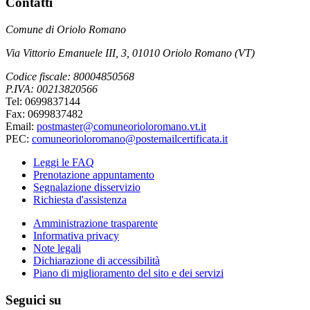
Contatti
Comune di Oriolo Romano
Via Vittorio Emanuele III, 3, 01010 Oriolo Romano (VT)
Codice fiscale: 80004850568
P.IVA: 00213820566
Tel: 0699837144
Fax: 0699837482
Email:
postmaster@comuneorioloromano.vt.it
PEC:
comuneorioloromano@postemailcertificata.it
Leggi le FAQ
Prenotazione appuntamento
Segnalazione disservizio
Richiesta d'assistenza
Amministrazione trasparente
Informativa privacy
Note legali
Dichiarazione di accessibilità
Piano di miglioramento del sito e dei servizi
Seguici su