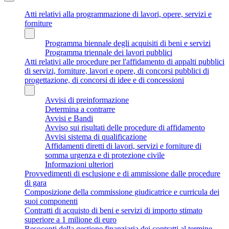
Atti relativi alla programmazione di lavori, opere, servizi e
forniture
Programma biennale degli acquisiti di beni e servizi
Programma triennale dei lavori pubblici
Atti relativi alle procedure per l'affidamento di appalti pubblici
di servizi, forniture, lavori e opere, di concorsi pubblici di
progettazione, di concorsi di idee e di concessioni
Avvisi di preinformazione
Determina a contrarre
Avvisi e Bandi
Avviso sui risultati delle procedure di affidamento
Avvisi sistema di qualificazione
Affidamenti diretti di lavori, servizi e forniture di
somma urgenza e di protezione civile
Informazioni ulteriori
Provvedimenti di esclusione e di ammissione dalle procedure
di gara
Composizione della commissione giudicatrice e curricula dei
suoi componenti
Contratti di acquisto di beni e servizi di importo stimato
superiore a 1 milione di euro
Resoconti della gestione finanziaria dei contratti al termine