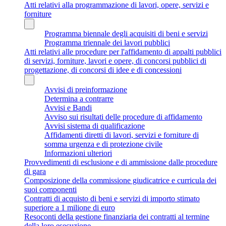
Atti relativi alla programmazione di lavori, opere, servizi e
forniture
Programma biennale degli acquisiti di beni e servizi
Programma triennale dei lavori pubblici
Atti relativi alle procedure per l'affidamento di appalti pubblici
di servizi, forniture, lavori e opere, di concorsi pubblici di
progettazione, di concorsi di idee e di concessioni
Avvisi di preinformazione
Determina a contrarre
Avvisi e Bandi
Avviso sui risultati delle procedure di affidamento
Avvisi sistema di qualificazione
Affidamenti diretti di lavori, servizi e forniture di
somma urgenza e di protezione civile
Informazioni ulteriori
Provvedimenti di esclusione e di ammissione dalle procedure
di gara
Composizione della commissione giudicatrice e curricula dei
suoi componenti
Contratti di acquisto di beni e servizi di importo stimato
superiore a 1 milione di euro
Resoconti della gestione finanziaria dei contratti al termine
della loro esecuzione