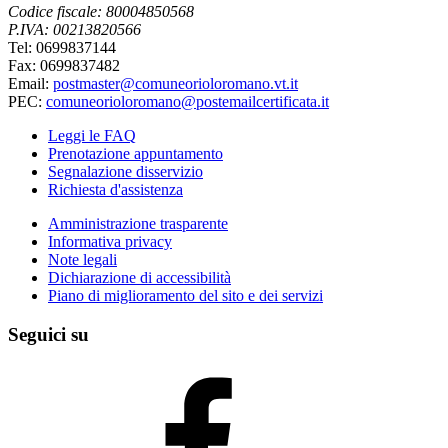
Codice fiscale: 80004850568
P.IVA: 00213820566
Tel: 0699837144
Fax: 0699837482
Email:
postmaster@comuneorioloromano.vt.it
PEC:
comuneorioloromano@postemailcertificata.it
Leggi le FAQ
Prenotazione appuntamento
Segnalazione disservizio
Richiesta d'assistenza
Amministrazione trasparente
Informativa privacy
Note legali
Dichiarazione di accessibilità
Piano di miglioramento del sito e dei servizi
Seguici su