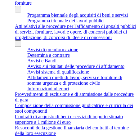
forniture
Programma biennale degli acquisiti di beni e servizi
Programma triennale dei lavori pubblici
Atti relativi alle procedure per l'affidamento di appalti pubblici
di servizi, forniture, lavori e opere, di concorsi pubblici di
progettazione, di concorsi di idee e di concessioni
Avvisi di preinformazione
Determina a contrarre
Avvisi e Bandi
Avviso sui risultati delle procedure di affidamento
Avvisi sistema di qualificazione
Affidamenti diretti di lavori, servizi e forniture di
somma urgenza e di protezione civile
Informazioni ulteriori
Provvedimenti di esclusione e di ammissione dalle procedure
di gara
Composizione della commissione giudicatrice e curricula dei
suoi componenti
Contratti di acquisto di beni e servizi di importo stimato
superiore a 1 milione di euro
Resoconti della gestione finanziaria dei contratti al termine
della loro esecuzione