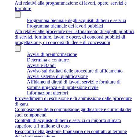
Atti relativi alla programmazione di lavori, opere, servizi e
forniture
Programma biennale degli acquisiti di beni e servizi
Programma triennale dei lavori pubblici
Atti relativi alle procedure per l'affidamento di appalti pubblici
di servizi, forniture, lavori e opere, di concorsi pubblici di
progettazione, di concorsi di idee e di concessioni
Avvisi di preinformazione
Determina a contrarre
Avvisi e Bandi
Avviso sui risultati delle procedure di affidamento
Avvisi sistema di qualificazione
Affidamenti diretti di lavori, servizi e forniture di
somma urgenza e di protezione civile
Informazioni ulteriori
Provvedimenti di esclusione e di ammissione dalle procedure
di gara
Composizione della commissione giudicatrice e curricula dei
suoi componenti
Contratti di acquisto di beni e servizi di importo stimato
superiore a 1 milione di euro
Resoconti della gestione finanziaria dei contratti al termine
della loro esecuzione