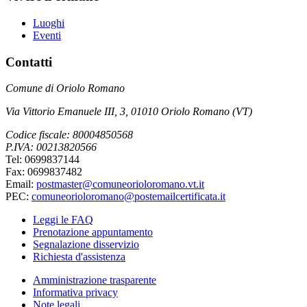
Luoghi
Eventi
Contatti
Comune di Oriolo Romano
Via Vittorio Emanuele III, 3, 01010 Oriolo Romano (VT)
Codice fiscale: 80004850568
P.IVA: 00213820566
Tel: 0699837144
Fax: 0699837482
Email:
postmaster@comuneorioloromano.vt.it
PEC:
comuneorioloromano@postemailcertificata.it
Leggi le FAQ
Prenotazione appuntamento
Segnalazione disservizio
Richiesta d'assistenza
Amministrazione trasparente
Informativa privacy
Note legali