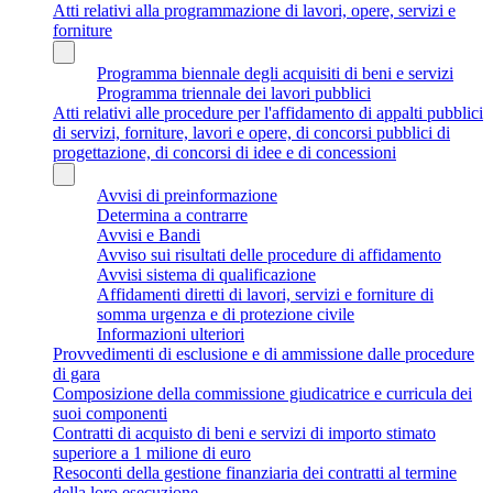
Atti relativi alla programmazione di lavori, opere, servizi e
forniture
Programma biennale degli acquisiti di beni e servizi
Programma triennale dei lavori pubblici
Atti relativi alle procedure per l'affidamento di appalti pubblici
di servizi, forniture, lavori e opere, di concorsi pubblici di
progettazione, di concorsi di idee e di concessioni
Avvisi di preinformazione
Determina a contrarre
Avvisi e Bandi
Avviso sui risultati delle procedure di affidamento
Avvisi sistema di qualificazione
Affidamenti diretti di lavori, servizi e forniture di
somma urgenza e di protezione civile
Informazioni ulteriori
Provvedimenti di esclusione e di ammissione dalle procedure
di gara
Composizione della commissione giudicatrice e curricula dei
suoi componenti
Contratti di acquisto di beni e servizi di importo stimato
superiore a 1 milione di euro
Resoconti della gestione finanziaria dei contratti al termine
della loro esecuzione