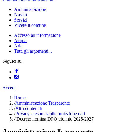
Amministrazione
Novità
Servizi
Vivere il comune
Accesso all'informazione
Acqua
Aria
Tutti gli argomenti...
Seguici su
Accedi
Home
/
Amministrazione Trasparente
/
Altri contenuti
/
Privacy - responsabile protezione dati
/
Decreto nomina DPO triennio 2025/2027
Amministrazione Trasparente