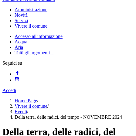
Amministrazione
Novità
Servizi
Vivere il comune
Accesso all'informazione
Acqua
Aria
Tutti gli argomenti...
Seguici su
Accedi
Home Page
/
Vivere il comune
/
Eventi
/
Della terra, delle radici, del tempo - NOVEMBRE 2024
Della terra, delle radici, del