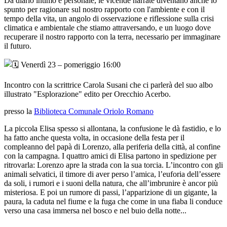
Da diario intimo e personale, le vicende narrate diventano anche lo
spunto per ragionare sul nostro rapporto con l'ambiente e con il
tempo della vita, un angolo di osservazione e riflessione sulla crisi
climatica e ambientale che stiamo attraversando, e un luogo dove
recuperare il nostro rapporto con la terra, necessario per immaginare
il futuro.
Venerdì 23 – pomeriggio 16:00
Incontro con la scrittrice Carola Susani che ci parlerà del suo albo
illustrato "Esplorazione" edito per Orecchio Acerbo.
presso la
Biblioteca Comunale Oriolo Romano
La piccola Elisa spesso si allontana, la confusione le dà fastidio, e lo
ha fatto anche questa volta, in occasione della festa per il
compleanno del papà di Lorenzo, alla periferia della città, al confine
con la campagna. I quattro amici di Elisa partono in spedizione per
ritrovarla: Lorenzo apre la strada con la sua torcia. L’incontro con gli
animali selvatici, il timore di aver perso l’amica, l’euforia dell’essere
da soli, i rumori e i suoni della natura, che all’imbrunire è ancor più
misteriosa. E poi un rumore di passi, l’apparizione di un gigante, la
paura, la caduta nel fiume e la fuga che come in una fiaba li conduce
verso una casa immersa nel bosco e nel buio della notte...