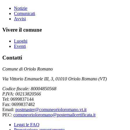
Notizie
Comunicati
Avvisi
Vivere il comune
Luoghi
Eventi
Contatti
Comune di Oriolo Romano
Via Vittorio Emanuele III, 3, 01010 Oriolo Romano (VT)
Codice fiscale: 80004850568
P.IVA: 00213820566
Tel: 0699837144
Fax: 0699837482
Email:
postmaster@comuneorioloromano.vt.it
PEC:
comuneorioloromano@postemailcertificata.it
Leggi le FAQ
Prenotazione appuntamento