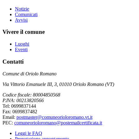
Notizie
Comunicati
Avvisi
Vivere il comune
Luoghi
Eventi
Contatti
Comune di Oriolo Romano
Via Vittorio Emanuele III, 3, 01010 Oriolo Romano (VT)
Codice fiscale: 80004850568
P.IVA: 00213820566
Tel: 0699837144
Fax: 0699837482
Email:
postmaster@comuneorioloromano.vt.it
PEC:
comuneorioloromano@postemailcertificata.it
Leggi le FAQ
Prenotazione appuntamento