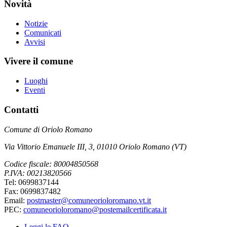
Novità
Notizie
Comunicati
Avvisi
Vivere il comune
Luoghi
Eventi
Contatti
Comune di Oriolo Romano
Via Vittorio Emanuele III, 3, 01010 Oriolo Romano (VT)
Codice fiscale: 80004850568
P.IVA: 00213820566
Tel: 0699837144
Fax: 0699837482
Email:
postmaster@comuneorioloromano.vt.it
PEC:
comuneorioloromano@postemailcertificata.it
Leggi le FAQ