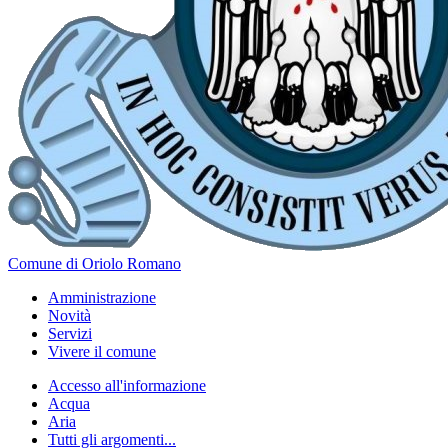
Comune di Oriolo Romano
Amministrazione
Novità
Servizi
Vivere il comune
Accesso all'informazione
Acqua
Aria
Tutti gli argomenti...