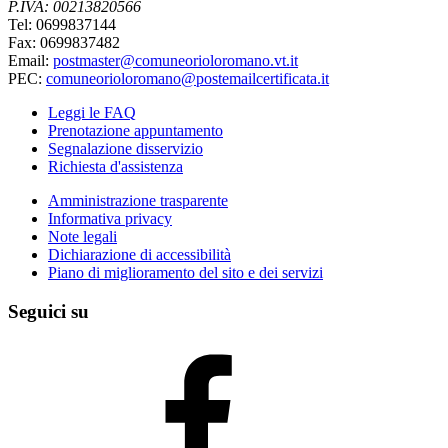
P.IVA: 00213820566
Tel: 0699837144
Fax: 0699837482
Email:
postmaster@comuneorioloromano.vt.it
PEC:
comuneorioloromano@postemailcertificata.it
Leggi le FAQ
Prenotazione appuntamento
Segnalazione disservizio
Richiesta d'assistenza
Amministrazione trasparente
Informativa privacy
Note legali
Dichiarazione di accessibilità
Piano di miglioramento del sito e dei servizi
Seguici su