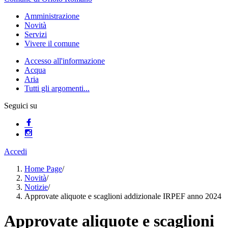
Amministrazione
Novità
Servizi
Vivere il comune
Accesso all'informazione
Acqua
Aria
Tutti gli argomenti...
Seguici su
Accedi
Home Page
/
Novità
/
Notizie
/
Approvate aliquote e scaglioni addizionale IRPEF anno 2024
Approvate aliquote e scaglioni