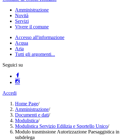
Amministrazione
Novità
Servizi
Vivere il comune
Accesso all'informazione
Acqua
Aria
Tutti gli argomenti...
Seguici su
Accedi
Home Page
/
Amministrazione
/
Documenti e dati
/
Modulistica
/
Modulistica Servizio Edilizia e Sportello Unico
/
Modulo trasmissione Autorizzazione Paesaggistica in
subdelega