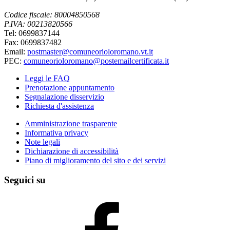
Codice fiscale: 80004850568
P.IVA: 00213820566
Tel: 0699837144
Fax: 0699837482
Email:
postmaster@comuneorioloromano.vt.it
PEC:
comuneorioloromano@postemailcertificata.it
Leggi le FAQ
Prenotazione appuntamento
Segnalazione disservizio
Richiesta d'assistenza
Amministrazione trasparente
Informativa privacy
Note legali
Dichiarazione di accessibilità
Piano di miglioramento del sito e dei servizi
Seguici su