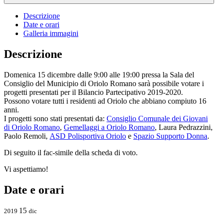
Descrizione
Date e orari
Galleria immagini
Descrizione
Domenica 15 dicembre dalle 9:00 alle 19:00 pressa la Sala del
Consiglio del Municipio di Oriolo Romano sarà possibile votare i
progetti presentati per il Bilancio Partecipativo 2019-2020.
Possono votare tutti i residenti ad Oriolo che abbiano compiuto 16
anni.
I progetti sono stati presentati da:
Consiglio Comunale dei Giovani
di Oriolo Romano
,
Gemellaggi a Oriolo Romano
, Laura Pedrazzini,
Paolo Remoli,
ASD Polisportiva Oriolo
e
Spazio Supporto Donna
.
Di seguito il fac-simile della scheda di voto.
Vi aspettiamo!
Date e orari
15
2019
dic