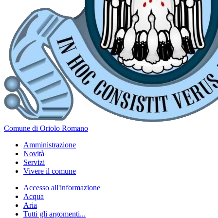
Comune di Oriolo Romano
Amministrazione
Novità
Servizi
Vivere il comune
Accesso all'informazione
Acqua
Aria
Tutti gli argomenti...